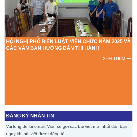
HỘI NGHỊ PHỔ BIẾN LUẬT VIÊN CHỨC NĂM 2025 VÀ
CÁC VĂN BẢN HƯỚNG DẪN THI HÀNH
XEM THÊM
ĂM
T
ĐĂNG KÝ NHẬN TIN
Vui lòng để lại email, Viện sẽ gởi các bài viết mới nhất đến bạn
ngay khi bài viết được đăng tải.