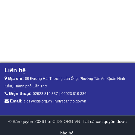
Liên hệ
Địa chỉ:
09 Đường Hải Thượng Lãn Ông, Phường Tân An, Quận Ninh
Kiều, Thành phố Cần Thơ
Điện thoại:
02923.819.337 || 02923.819.336
Email:
cids@cids.org.vn || vkt@cantho.gov.vn
© Bản quyền 2026 bởi
CIDS.ORG.VN
. Tất cả các quyền được
bảo hộ.