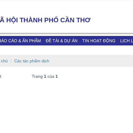
 XÃ HỘI THÀNH PHỐ CẦN THƠ
BÁO CÁO & ẤN PHẨM
ĐỀ TÀI & DỰ ÁN
TIN HOẠT ĐỘNG
LỊCH 
 chủ
Các tác phẩm dịch
t
Trang
1
của
1
N ỨNG DỤNG TRÍ TUỆ
HỘI NGHỊ TẬP HUẤN CHUYỂN