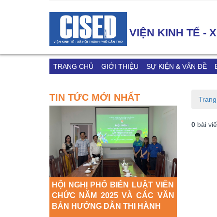
VIỆN KINH TẾ -
TRANG CHỦ
GIỚI THIỆU
SỰ KIỆN & VẤN ĐỀ
KHẢO SÁT DDCI 2023
TIN TỨC MỚI NHẤT
Trang
0
bài viế
HỘI NGHỊ PHỔ BIẾN LUẬT VIÊN
CHỨC NĂM 2025 VÀ CÁC VĂN
BẢN HƯỚNG DẪN THI HÀNH
UẤN CHUYỂN
TẬP HUẤ