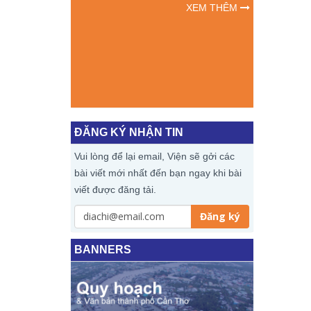
M 2026
NHÂN TẠ
XEM THÊM
ĐỘNG C
XEM THÊM
TÁC T
CHUYỂN ĐỔ
ĐĂNG KÝ NHẬN TIN
Vui lòng để lại email, Viện sẽ gởi các
bài viết mới nhất đến bạn ngay khi bài
viết được đăng tải.
Đăng ký
BANNERS