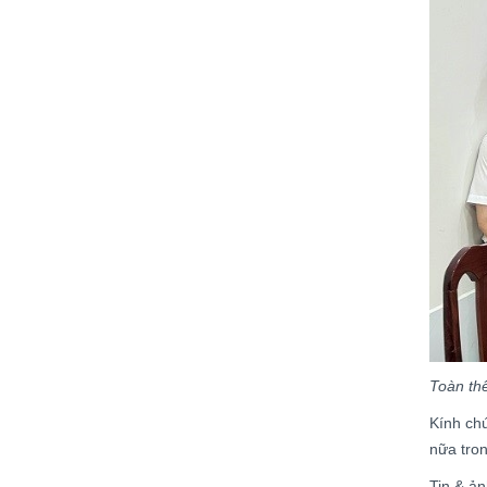
Toàn thể
Kính chú
nữa tron
Tin & ản