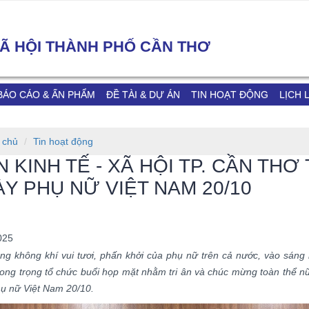
 XÃ HỘI THÀNH PHỐ CẦN THƠ
BÁO CÁO & ẤN PHẨM
ĐỀ TÀI & DỰ ÁN
TIN HOẠT ĐỘNG
LỊCH 
 chủ
Tin hoạt động
N KINH TẾ - XÃ HỘI TP. CẦN T
Y PHỤ NỮ VIỆT NAM 20/10
025
ng không khí vui tươi, phấn khởi của phụ nữ trên cả nước, vào sáng
HỘI NGHỊ PHỔ BIẾN LUẬT VIÊN
ong trọng tổ chức buổi họp mặt nhằm tri ân và chúc mừng toàn thể nữ
CHỨC NĂM 2025 VÀ CÁC VĂN
ụ nữ Việt Nam 20/10.
BẢN HƯỚNG DẪN THI HÀNH
Ị TẬP HUẤN CHUYỂN