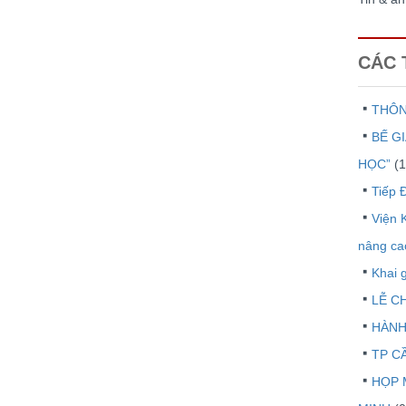
CÁC 
THÔN
BẾ G
HỌC”
(1
Tiếp 
Viện 
nâng ca
Khai
LỄ C
HÀNH
TP C
HỌP 