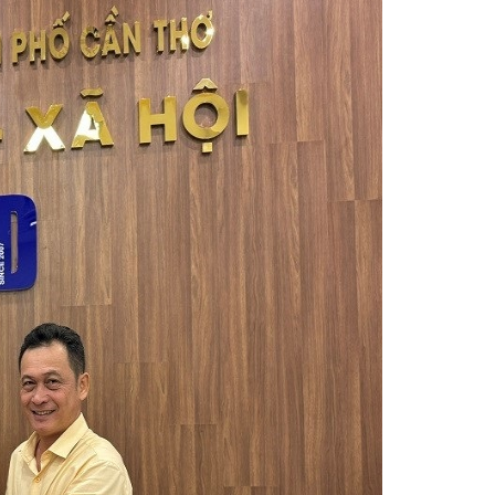
NHÂN TẠO (AI) TRONG HOẠT
ĐỘNG CHUYÊN MÔN, CÔNG
TÁC TUYÊN TRUYỀN VÀ
CHUYỂN ĐỔI SỐ NĂM 2026 ...
XEM THÊM