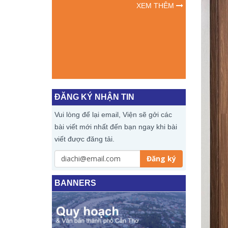
NHÂN TẠO (AI) TRONG HOẠT
ĐỔI SỐ ĐỢ
XEM THÊM
ĐỘNG CHUYÊN MÔN, CÔNG
TÁC TUYÊN TRUYỀN VÀ
CHUYỂN ĐỔI SỐ NĂM 2026 ...
XEM THÊM
ĐĂNG KÝ NHẬN TIN
Vui lòng để lại email, Viện sẽ gởi các
bài viết mới nhất đến bạn ngay khi bài
viết được đăng tải.
Đăng ký
BANNERS