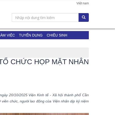
Việt nam
LÀM VIỆC
TUYỂN DỤNG
CHIÊU SINH
HƠ TỔ CHỨC HỌP MẶT NHÂN
 ngày 20/10/2025 Viện Kinh tế - Xã hội thành phố Cần
 viên chức, người lao động của Viện nhân dịp kỷ niệm
TẬP HUẤN ỨNG DỤNG TRÍ TUỆ