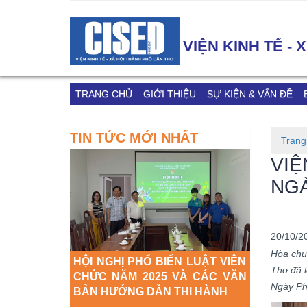
VIỆN KINH TẾ -
TRANG CHỦ
GIỚI THIỆU
SỰ KIỆN & VẤN ĐỀ
KHẢO SÁT DDCI 2023
TIN TỨC MỚI NHẤT
Trang
VIỆ
NGÀ
20/10/2
Hòa chu
N LUẬT VIÊN
Thơ đã l
VÀ CÁC VĂN
Ngày Ph
HI HÀNH
TẬP HUẤN ỨNG DỤNG TRÍ TUỆ
HỘI NGH