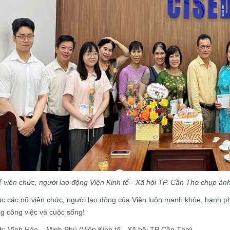
 viên chức, người lao động Viện Kinh tế - Xã hội TP. Cần Thơ chụp ản
c các nữ viên chức, người lao động của Viện luôn mạnh khỏe, hạnh ph
g công việc và cuộc sống!
h: Vĩnh Hảo – Minh Phú (Viện Kinh tế - Xã hội TP Cần Thơ).