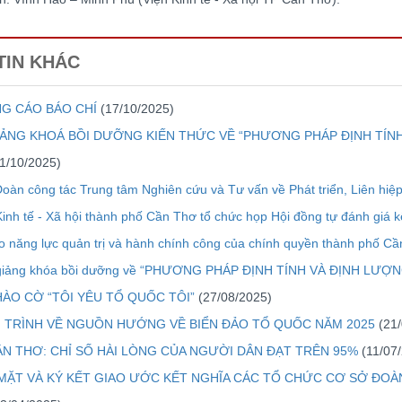
TIN KHÁC
G CÁO BÁO CHÍ
(17/10/2025)
IẢNG KHOÁ BỒI DƯỠNG KIẾN THỨC VỀ “PHƯƠNG PHÁP ĐỊNH TÍ
1/10/2025)
Đoàn công tác Trung tâm Nghiên cứu và Tư vấn về Phát triển, Liên hiệp
Kinh tế - Xã hội thành phố Cần Thơ tổ chức họp Hội đồng tự đánh giá k
o năng lực quản trị và hành chính công của chính quyền thành phố C
 giảng khóa bồi dưỡng về “PHƯƠNG PHÁP ĐỊNH TÍNH VÀ ĐỊNH L
HÀO CỜ “TÔI YÊU TỔ QUỐC TÔI”
(27/08/2025)
 TRÌNH VỀ NGUỒN HƯỚNG VỀ BIỂN ĐẢO TỔ QUỐC NĂM 2025
(21
ẦN THƠ: CHỈ SỐ HÀI LÒNG CỦA NGƯỜI DÂN ĐẠT TRÊN 95%
(11/07
MẶT VÀ KÝ KẾT GIAO ƯỚC KẾT NGHĨA CÁC TỔ CHỨC CƠ SỞ ĐOÀ