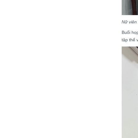
Nữ viên
Buổi họp
tập thể 