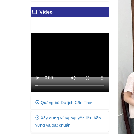
Video
Quảng bá Du lịch Cần Thơ
Xây dựng vùng nguyên liệu bền
vững và đạt chuẩn