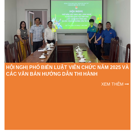
HỘI NGHỊ PHỔ BIẾN LUẬT VIÊN CHỨC NĂM 2025 VÀ
CÁC VĂN BẢN HƯỚNG DẪN THI HÀNH
XEM THÊM
ĂM
T