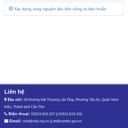
Xây dựng vùng nguyên liệu bền vững và đạt chuẩn
Liên hệ
Địa chỉ:
09 Đường Hải Thượng Lãn Ông, Phường Tân An, Quận Ninh
Kiều, Thành phố Cần Thơ
Điện thoại:
02923.819.337 || 02923.819.336
Email:
cids@cids.org.vn || vkt@cantho.gov.vn