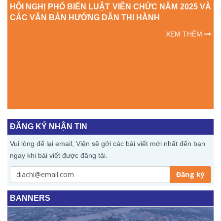
HỘI NGHỊ PHỔ BIẾN LUẬT VIÊN CHỨC NĂM 2025 VÀ
CÁC VĂN BẢN HƯỚNG DẪN THI HÀNH
XEM THÊM
ĂM
T
ĐĂNG KÝ NHẬN TIN
Vui lòng để lại email, Viện sẽ gởi các bài viết mới nhất đến bạn
ngay khi bài viết được đăng tải.
Đăng ký
BANNERS