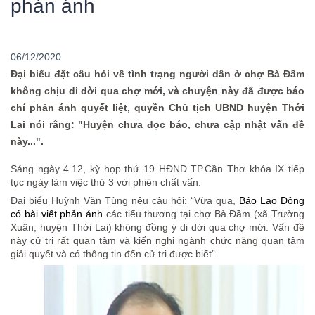
phản ánh
06/12/2020
Đại biểu đặt câu hỏi về tình trạng người dân ở chợ Bà Đầm
không chịu di dời qua chợ mới, và chuyện này đã được báo
chí phản ánh quyết liệt, quyền Chủ tịch UBND huyện Thới
Lai nói rằng: "Huyện chưa đọc báo, chưa cập nhật vấn đề
này...".
Sáng ngày 4.12, kỳ họp thứ 19 HĐND TP.Cần Thơ khóa IX tiếp
tục ngày làm việc thứ 3 với phiên chất vấn.
Đại biểu Huỳnh Văn Tùng nêu câu hỏi: “Vừa qua,
Báo Lao Động
có bài viết phản ánh
các tiểu thương tại chợ Bà Đầm (xã Trường
Xuân, huyện Thới Lai) không đồng ý di dời qua chợ mới. Vấn đề
này cử tri rất quan tâm và kiến nghị ngành chức năng quan tâm
giải quyết và có thông tin đến cử tri được biết”.