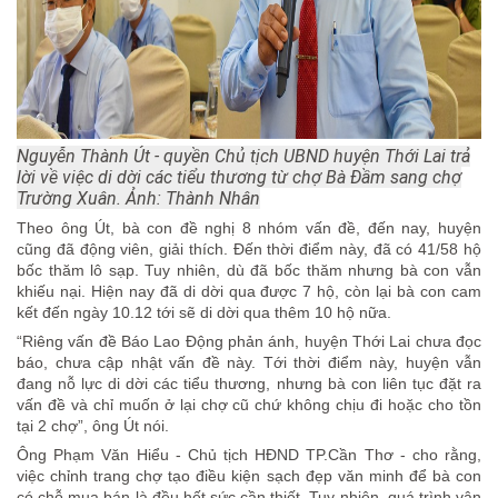
Nguyễn Thành Út - quyền Chủ tịch UBND huyện Thới Lai trả
lời về việc di dời các tiểu thương từ chợ Bà Đầm sang chợ
Trường Xuân. Ảnh: Thành Nhân
Theo ông Út, bà con đề nghị 8 nhóm vấn đề, đến nay, huyện
cũng đã động viên, giải thích. Đến thời điểm này, đã có 41/58 hộ
bốc thăm lô sạp. Tuy nhiên, dù đã bốc thăm nhưng bà con vẫn
khiếu nại. Hiện nay đã di dời qua được 7 hộ, còn lại bà con cam
kết đến ngày 10.12 tới sẽ di dời qua thêm 10 hộ nữa.
“Riêng vấn đề Báo Lao Động phản ánh, huyện Thới Lai chưa đọc
báo, chưa cập nhật vấn đề này. Tới thời điểm này, huyện vẫn
đang nỗ lực di dời các tiểu thương, nhưng bà con liên tục đặt ra
vấn đề và chỉ muốn ở lại chợ cũ chứ không chịu đi hoặc cho tồn
tại 2 chợ”, ông Út nói.
Ông Phạm Văn Hiểu - Chủ tịch HĐND TP.Cần Thơ - cho rằng,
việc chỉnh trang chợ tạo điều kiện sạch đẹp văn minh để bà con
có chỗ mua bán là đều hết sức cần thiết. Tuy nhiên, quá trình vận