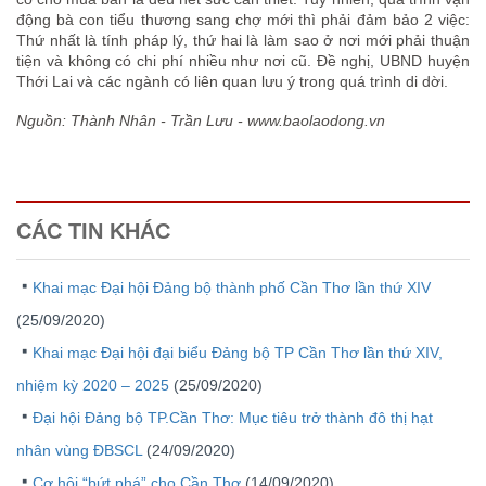
động bà con tiểu thương sang chợ mới thì phải đảm bảo 2 việc:
Thứ nhất là tính pháp lý, thứ hai là làm sao ở nơi mới phải thuận
tiện và không có chi phí nhiều như nơi cũ. Đề nghị, UBND huyện
Thới Lai và các ngành có liên quan lưu ý trong quá trình di dời.
Nguồn: Thành Nhân - Trần Lưu - www.baolaodong.vn
CÁC TIN KHÁC
Khai mạc Đại hội Đảng bộ thành phố Cần Thơ lần thứ XIV
(25/09/2020)
Khai mạc Đại hội đại biểu Đảng bộ TP Cần Thơ lần thứ XIV,
nhiệm kỳ 2020 – 2025
(25/09/2020)
Đại hội Đảng bộ TP.Cần Thơ: Mục tiêu trở thành đô thị hạt
nhân vùng ĐBSCL
(24/09/2020)
Cơ hội “bứt phá” cho Cần Thơ
(14/09/2020)