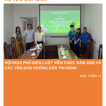
NGHỊ PHỔ BIẾN LUẬT VIÊN CHỨC NĂM 2025 VÀ
VĂN BẢN HƯỚNG DẪN THI HÀNH
XEM THÊM
TẬP HUẤ
TRONG 
TUYÊN TR