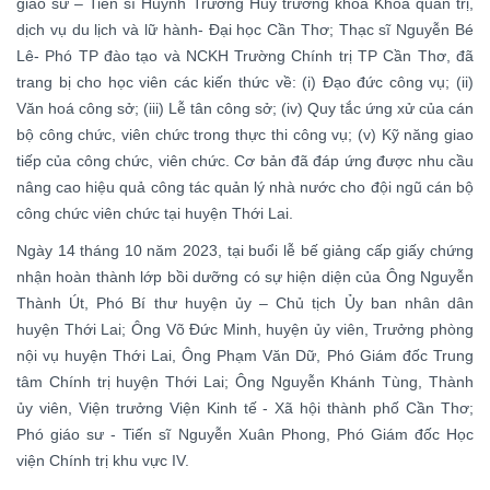
giáo sư – Tiến sĩ Huỳnh Trường Huy trưởng khoa Khoa quản trị,
dịch vụ du lịch và lữ hành- Đại học Cần Thơ; Thạc sĩ Nguyễn Bé
Lê- Phó TP đào tạo và NCKH Trường Chính trị TP Cần Thơ, đã
trang bị cho học viên các kiến thức về: (i) Đạo đức công vụ; (ii)
Văn hoá công sở; (iii) Lễ tân công sở; (iv) Quy tắc ứng xử của cán
bộ công chức, viên chức trong thực thi công vụ; (v) Kỹ năng giao
tiếp của công chức, viên chức. Cơ bản đã đáp ứng được nhu cầu
nâng cao hiệu quả công tác quản lý nhà nước cho đội ngũ cán bộ
công chức viên chức tại huyện Thới Lai.
Ngày 14 tháng 10 năm 2023, tại buổi lễ bế giảng cấp giấy chứng
nhận hoàn thành lớp bồi dưỡng có sự hiện diện của Ông Nguyễn
Thành Út, Phó Bí thư huyện ủy – Chủ tịch Ủy ban nhân dân
huyện Thới Lai; Ông Võ Đức Minh, huyện ủy viên, Trưởng phòng
nội vụ huyện Thới Lai, Ông Phạm Văn Dữ, Phó Giám đốc Trung
tâm Chính trị huyện Thới Lai; Ông Nguyễn Khánh Tùng, Thành
ủy viên, Viện trưởng Viện Kinh tế - Xã hội thành phố Cần Thơ;
Phó giáo sư - Tiến sĩ Nguyễn Xuân Phong, Phó Giám đốc Học
viện Chính trị khu vực IV.