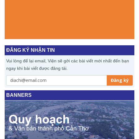
TRONG HOẠT ĐỘNG CHUYÊN MÔN, CÔNG TÁC
2
TUYÊN TRUYỀN VÀ CHUYỂN ĐỔI SỐ NĂM 2026 ...
XEM THÊM
ĐĂNG KÝ NHẬN TIN
Vui lòng để lại email, Viện sẽ gởi các bài viết mới nhất đến bạn
ngay khi bài viết được đăng tải.
Đăng ký
BANNERS